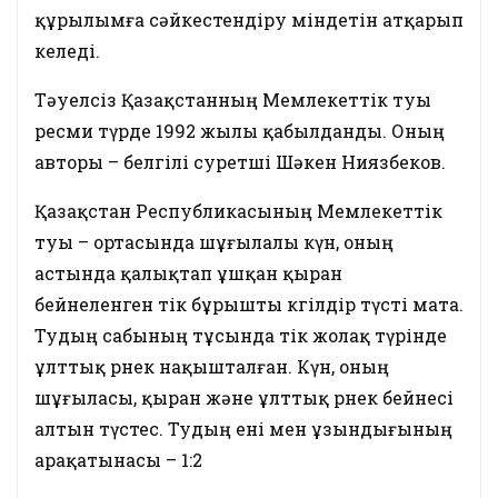
құрылымға сәйкестендіру міндетін атқарып
келеді.
Тәуелсіз Қазақстанның Мемлекеттік туы
ресми түрде 1992 жылы қабылданды. Оның
авторы – белгілі суретші Шәкен Ниязбеков.
Қазақстан Республикасының Мемлекеттік
туы – ортасында шұғылалы күн, оның
астында қалықтап ұшқан қыран
бейнеленген тік бұрышты көгілдір түсті мата.
Тудың сабының тұсында тік жолақ түрінде
ұлттық өрнек нақышталған. Күн, оның
шұғыласы, қыран және ұлттық өрнек бейнесі
алтын түстес. Тудың ені мен ұзындығының
арақатынасы – 1:2