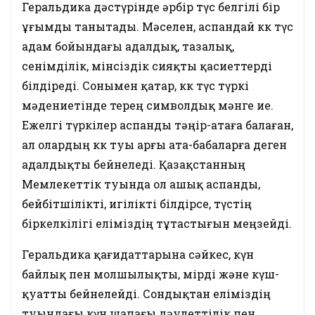
Геральдика дәстүрінде әрбір түс белгілі бір
ұғымды танытады. Мәселен, аспандай көк түс
адам бойындағы адалдық, тазалық,
сенімділік, мінсіздік сияқты қасиеттерді
білдіреді. Сонымен қатар, көк түс түркі
мәдениетінде терең символдық мәнге ие.
Ежелгі түркілер аспанды тәңір-атаға балаған,
ал олардың көк туы арғы ата-бабаларға деген
адалдықты бейнеледі. Қазақстанның
Мемлекеттік туында ол ашық аспанды,
бейбітшілікті, игілікті білдірсе, түстің
біркелкілігі еліміздің тұтастығын меңзейді.
Геральдика қағидаттарына сәйкес, күн
байлық пен молшылықты, өмірді және күш-
қуатты бейнелейді. Сондықтан еліміздің
туындағы күн шапағы дәулеттілік пен