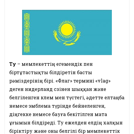
Ту
– мемлекеттің егемендік пен
біртұтастықты білдіретін басты
рәміздерінің бірі. «Флаг» термині «vlag»
деген нидерланд сөзінен шыққан және
белгіленген көлем мен түстегі, әдетте елтаңба
немесе эмблема түрінде бейнеленген,
діңгекке немесе бауға бекітілген мата
ұғымын білдіреді. Ту ежелден елдің халқын
біріктіру және оны белгілі бір мемлекеттік