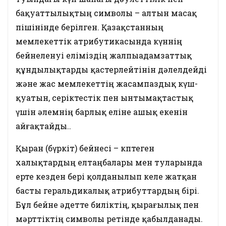
бақуаттылықтың символы – алтын масақ
пішінінде берілген. Қазақстанның
мемлекеттік атрибутикасында күннің
бейнеленуі еліміздің жалпыадамзаттық
құндылықтарды қастерлейтінін дәлелдейді
және жас мемлекеттің жасампаздық күш-
қуатын, серіктестік пен ынтымақтастық
үшін әлемнің барлық еліне ашық екенін
айғақтайды..
Қыран (бүркіт) бейнесі – көптеген
халықтардың елтаңбалары мен туларында
ерте кезден бері қолданылып келе жатқан
басты геральдикалық атрибуттардың бірі.
Бұл бейне әдетте биліктің, қырағылық пен
мәрттіктің символы ретінде қабылданады.