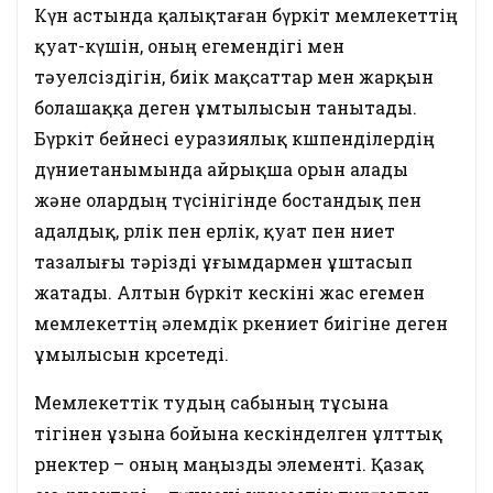
Күн астында қалықтаған бүркіт мемлекеттің
қуат-күшін, оның егемендігі мен
тәуелсіздігін, биік мақсаттар мен жарқын
болашаққа деген ұмтылысын танытады.
Бүркіт бейнесі еуразиялық көшпенділердің
дүниетанымында айрықша орын алады
және олардың түсінігінде бостандық пен
адалдық, өрлік пен ерлік, қуат пен ниет
тазалығы тәрізді ұғымдармен ұштасып
жатады. Алтын бүркіт кескіні жас егемен
мемлекеттің әлемдік өркениет биігіне деген
ұмылысын көрсетеді.
Мемлекеттік тудың сабының тұсына
тігінен ұзына бойына кескінделген ұлттық
өрнектер – оның маңызды элементі. Қазақ