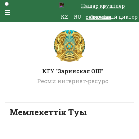
Нашар көрушілер
KZ
RU
Экранный диктор
режиміне
КГУ "Заринская ОШ"
Ресми интернет-ресурс
Мемлекеттiк Туы