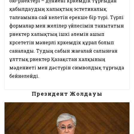
ою-өрнектері – дүниені көркемдік тұрғыдан
қабылдаудың халықтың эстетикалық
талғамына сай келетін ерекше бір түрі. Түрлі
формалар мен желілер үйлесімін танытатын
өрнектер халықтың ішкі әлемін ашып
көрсететін мәнерлі көркемдік құрал болып
саналады. Тудың сабын жағалай салынған
ұлттық өрнектер Қазақстан халқының
мәдениеті мен дәстүрін символдық тұрғыда
бейнелейді.
Президент Жолдауы